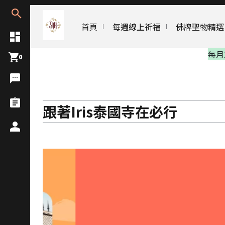
首頁
每週線上祈福
佛牌聖物精選
每月10日/20日/30日 開放代拜，將於開代拜日前開放連
0
跟著Iris泰國寺在必行